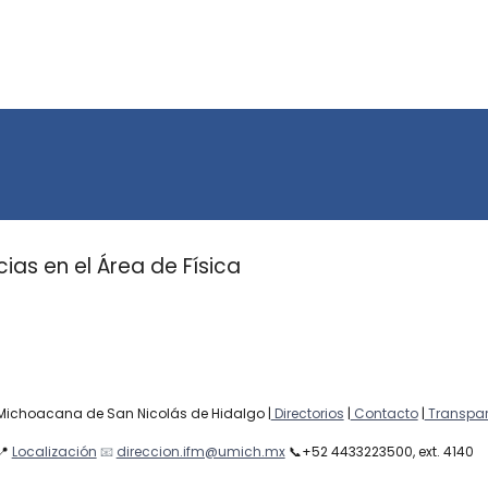
ias en el Área de Física
Michoacana de San Nicolás de Hidalgo |
Directorios
|
Contacto
|
Transpar
📍
Localización
📧
direccion.ifm@umich.mx
📞
+52 4433223500, ext. 4140