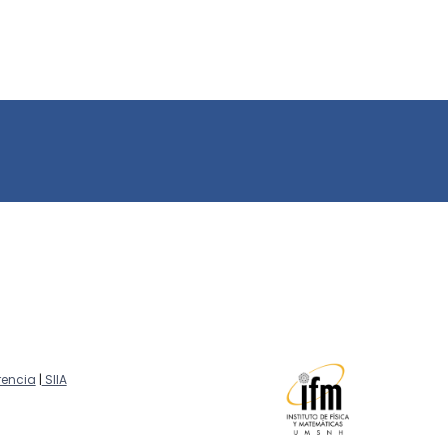
encia
|
SIIA