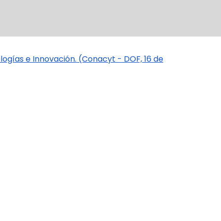
ogías e Innovación.
(Conacyt - DOF, 16 de