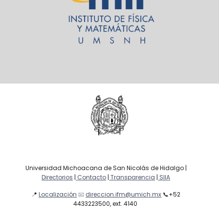
Universidad Michoacana de San Nicolás de Hidalgo |
Directorios
|
Contacto
|
Transparencia
|
SIIA
📍
Localización
📧
direccion.ifm@umich.mx
📞
+52
4433223500, ext. 4140