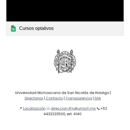
Cursos optativos
Universidad Michoacana de San Nicolás de Hidalgo |
Directorios
|
Contacto
|
Transparencia
|
SIIA
📍
Localización
📧
direccion.ifm@umich.mx
📞
+52
4433223500, ext. 4140