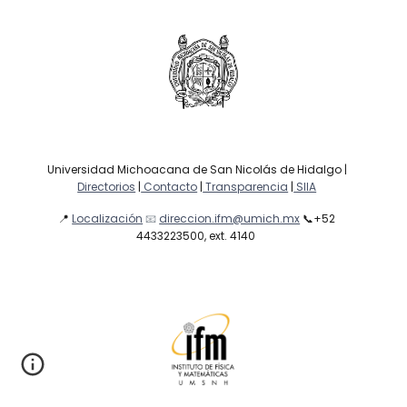
Universidad Michoacana de San Nicolás de Hidalgo |
Directorios
|
Contacto
|
Transparencia
|
SIIA
📍
Localización
📧
direccion.ifm@umich.mx
📞
+52
4433223500, ext. 4140