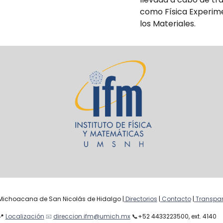
como Física Experime
los Materiales.
Michoacana de San Nicolás de Hidalgo |
Directorios
|
Contacto
|
Transpar
📍
Localización
📧
direccion.ifm@umich.mx
📞
+52 4433223500, ext. 4140