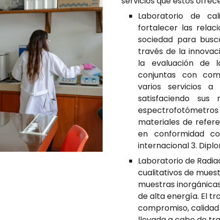
servicios que estos ofrec
Laboratorio de cali
fortalecer las relac
sociedad para busc
través de la innovac
la evaluación de 
conjuntas con com
varios servicios a
satisfaciendo sus 
espectrofotómetro
materiales de refere
en conformidad co
internacional 3. Dipl
Laboratorio de Radia
cualitativos de muestr
muestras inorgánicas
de alta energía. El t
compromiso, calidad 
llevada a cabo de tr