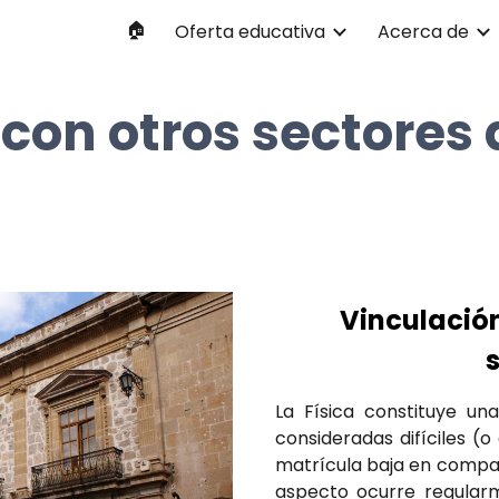
🏠
Oferta educativa
Acerca de
ip to main content
Skip to navigat
con otros sectores 
Vinculación
La Física constituye una
consideradas difíciles 
matrícula baja en compar
aspecto ocurre regularm