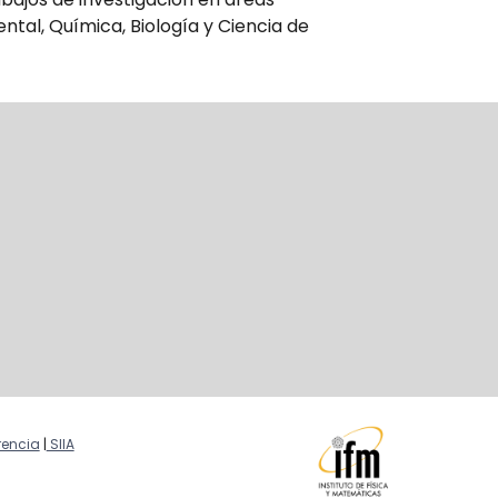
ntal, Química, Biología y Ciencia de
encia
|
SIIA